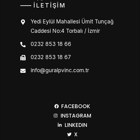
İLETIŞIM
Yedi Eylül Mahallesi Ümit Tunçağ
Caddesi No:4 Torbalı / İzmir
0232 853 18 66
0232 853 18 67
info@guralpvinc.com.tr
FACEBOOK
INSTAGRAM
LINKEDIN
X