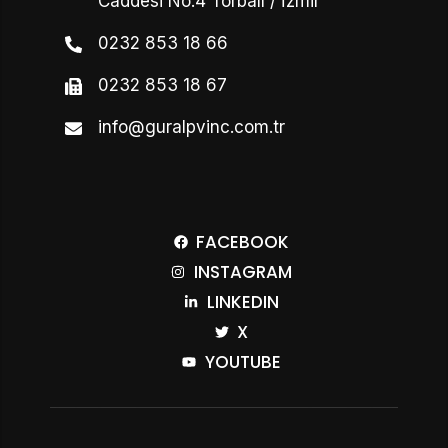
Caddesi No:4 Torbalı / İzmir
0232 853 18 66
0232 853 18 67
info@guralpvinc.com.tr
FACEBOOK
INSTAGRAM
LINKEDIN
X
YOUTUBE